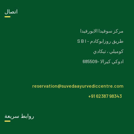
اتصال
مركز سوفيدا الايورفيدا
S B I - طريق روزابوكادم
كوميلي ، تيكادي
ادوكي كيرالا -685509
reservation@suvedaayurvediccentre.com
+91 62387 98343
روابط سريعة